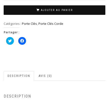
AJOUTER AU PANIER
Catégories :
Porte Clés
,
Porte Clés Corde
Partager :
Cliquez
Cliquez
pour
pour
partager
partager
sur
sur
Twitter(ouvre
Facebook(ouvre
dans
dans
une
une
nouvelle
nouvelle
fenêtre)
fenêtre)
DESCRIPTION
AVIS (0)
DESCRIPTION