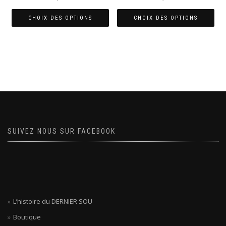
CHOIX DES OPTIONS
CHOIX DES OPTIONS
Ce
Ce
produit
produit
a
a
plusieurs
plusieurs
variations.
variations.
Les
Les
options
options
peuvent
peuvent
être
être
choisies
choisies
SUIVEZ NOUS SUR FACEBOOK
sur
sur
la
la
page
page
du
du
produit
produit
L’histoire du DERNIER SOU
Boutique