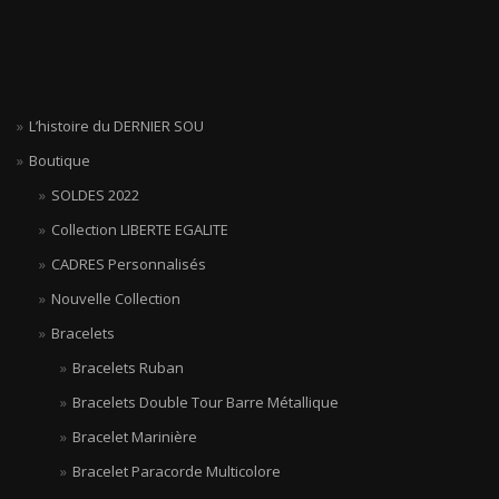
la
page
du
produit
L’histoire du DERNIER SOU
Boutique
SOLDES 2022
Collection LIBERTE EGALITE
CADRES Personnalisés
Nouvelle Collection
Bracelets
Bracelets Ruban
Bracelets Double Tour Barre Métallique
Bracelet Marinière
Bracelet Paracorde Multicolore