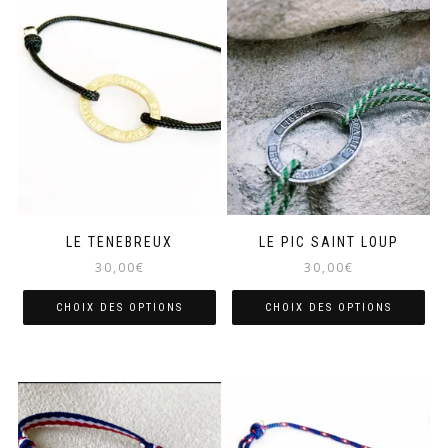
LE TENEBREUX
LE PIC SAINT LOUP
30,00
€
30,00
€
CHOIX DES OPTIONS
CHOIX DES OPTIONS
Ce
Ce
produit
produit
a
a
plusieurs
plusieurs
variations.
variations.
Les
Les