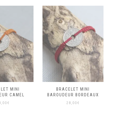
LET MINI
BRACELET MINI
BRA
EUR CAMEL
BAROUDEUR BORDEAUX
BARO
8,00
€
28,00
€