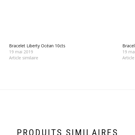
Bracelet Liberty Océan 10cts
Bracel
19 mai 2019
19 ma
Article similaire
Article
PRODUITS SIMILAIRES