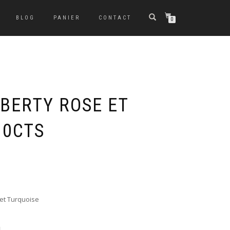
BLOG
PANIER
CONTACT
0
IBERTY ROSE ET
10CTS
 et Turquoise