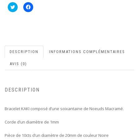
Cliquez
Cliquez
pour
pour
partager
partager
sur
sur
Twitter(ouvre
Facebook(ouvre
dans
dans
une
une
nouvelle
nouvelle
fenêtre)
fenêtre)
DESCRIPTION
INFORMATIONS COMPLÉMENTAIRES
AVIS (0)
DESCRIPTION
Bracelet KAKI composé d’une soixantaine de Noeuds Macramé.
Corde d’un diamètre de 1mm
Pièce de 10cts d’un diamètre de 20mm de couleur Noire