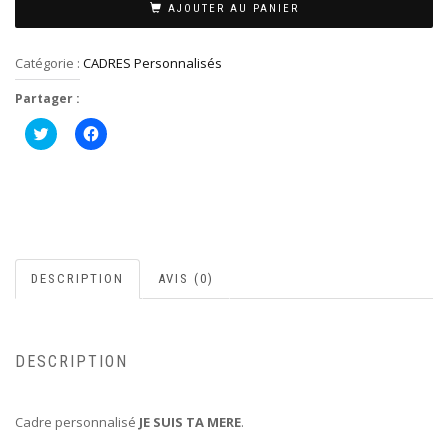
AJOUTER AU PANIER
Catégorie :
CADRES Personnalisés
Partager :
Cliquez
Cliquez
pour
pour
partager
partager
sur
sur
Twitter(ouvre
Facebook(ouvre
dans
dans
une
une
nouvelle
nouvelle
fenêtre)
fenêtre)
DESCRIPTION
AVIS (0)
DESCRIPTION
Cadre personnalisé
JE SUIS TA MERE
.