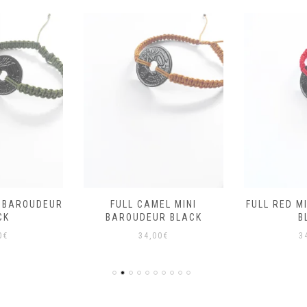
I BAROUDEUR
FULL CAMEL MINI
FULL RED M
CK
BAROUDEUR BLACK
B
0
€
34,00
€
3