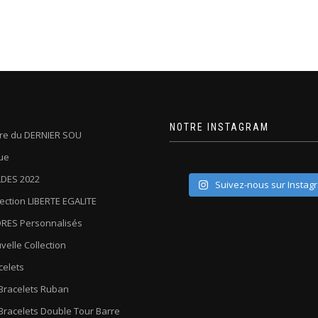
NOTRE INSTAGRAM
oire du DERNIER SOU
ue
DES 2022
Suivez-nous sur Instag
lection LIBERTE EGALITE
RES Personnalisés
velle Collection
celets
Bracelets Ruban
Bracelets Double Tour Barre