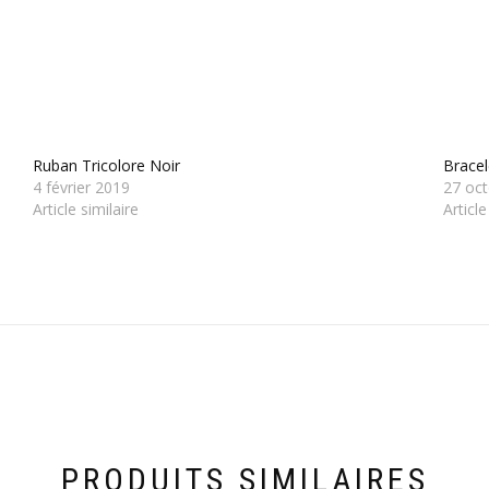
Ruban Tricolore Noir
Brace
4 février 2019
27 oc
Article similaire
Article
PRODUITS SIMILAIRES