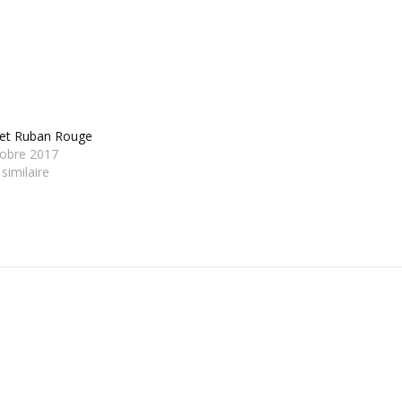
let Ruban Rouge
tobre 2017
 similaire