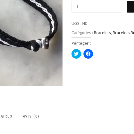
UGS :
ND
Catégories :
Bracelets
,
Bracelets 
Partager :
Cliquez
Cliquez
pour
pour
partager
partager
sur
sur
Twitter(ouvre
Facebook(ouvre
dans
dans
une
une
nouvelle
nouvelle
fenêtre)
fenêtre)
AIRES
AVIS (0)