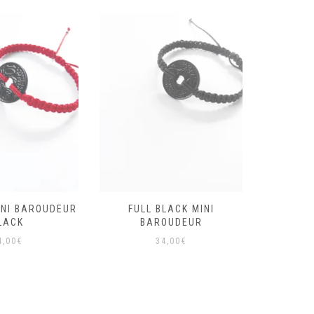
INI BAROUDEUR
FULL BLACK MINI
BRA
LACK
BAROUDEUR
BARO
4,00
€
34,00
€