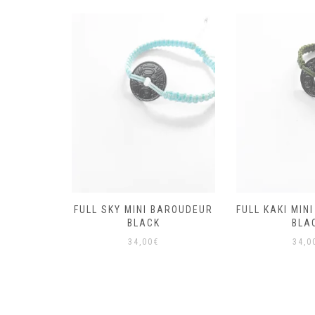
MINI
FULL SKY MINI BAROUDEUR
FULL KAKI MIN
BLACK
BLACK
BLA
34,00
€
34,0