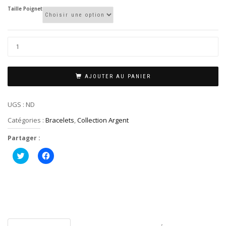
Taille Poignet
AJOUTER AU PANIER
UGS :
ND
Catégories :
Bracelets
,
Collection Argent
Partager :
Cliquez
Cliquez
pour
pour
partager
partager
sur
sur
Twitter(ouvre
Facebook(ouvre
dans
dans
une
une
nouvelle
nouvelle
fenêtre)
fenêtre)