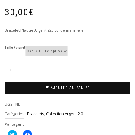
30,00
€
Bracelet Plaque Argent 925 corde marinière
Taille Poignet
AJOUTER AU PANIER
UGS :
ND
Catégories :
Bracelets
,
Collection Argent 2.0
Partager :
Cliquez
Cliquez