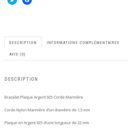
pour
pour
partager
partager
sur
sur
Twitter(ouvre
Facebook(ouvre
dans
dans
une
une
nouvelle
nouvelle
fenêtre)
fenêtre)
DESCRIPTION
INFORMATIONS COMPLÉMENTAIRES
AVIS (0)
DESCRIPTION
Bracelet Plaque Argent 925 Corde Marinière
Corde Nylon Marinière d’un diamètre de 1,5 mm
Plaque en Argent 925 d’une longueur de 22 mm