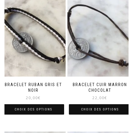
BRACELET RUBAN GRIS ET
BRACELET CUIR MARRON
NOIR
CHOCOLAT
20,00
€
22,00
€
CHOIX DES OPTIONS
CHOIX DES OPTIONS
Ce
Ce
produit
produit
a
a