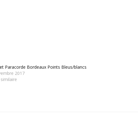
et Paracorde Bordeaux Points Bleus/blancs
vembre 2017
 similaire