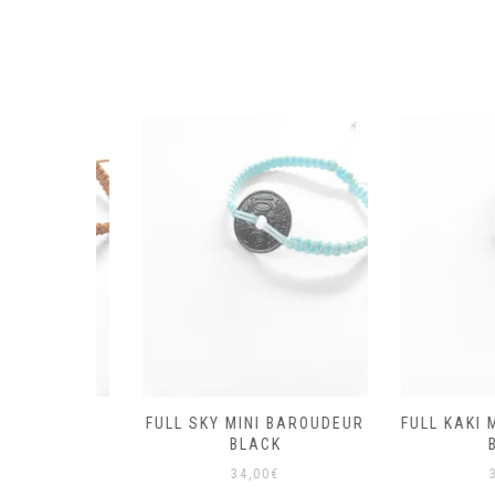
MINI
FULL SKY MINI BAROUDEUR
FULL KAKI MIN
BLACK
BLACK
BLA
34,00
€
34,0