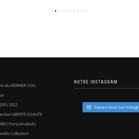
NOTRE INSTAGRAM
oire du DERNIER SOU
ue
DES 2022
Suivez-nous sur Instag
lection LIBERTE EGALITE
RES Personnalisés
velle Collection