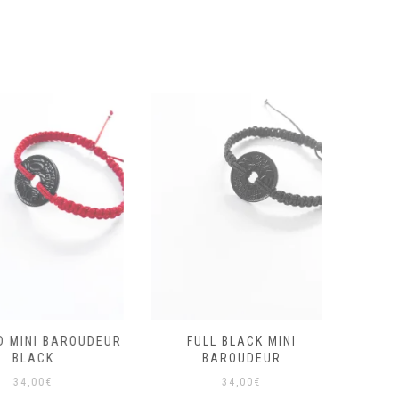
INI BAROUDEUR
FULL BLACK MINI
BRA
LACK
BAROUDEUR
BARO
4,00
€
34,00
€