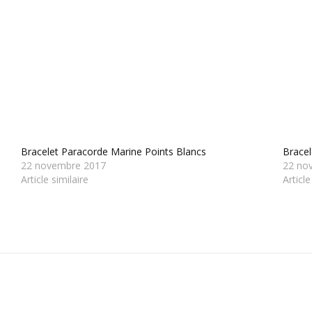
Bracelet Paracorde Marine Points Blancs
Bracel
22 novembre 2017
22 no
Article similaire
Article