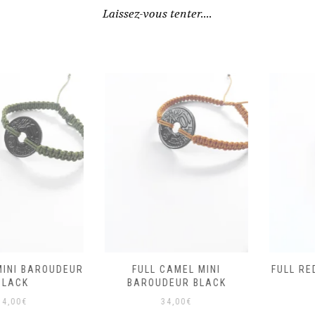
Laissez-vous tenter....
I BAROUDEUR
FULL CAMEL MINI
FULL RED M
CK
BAROUDEUR BLACK
B
0
€
34,00
€
3