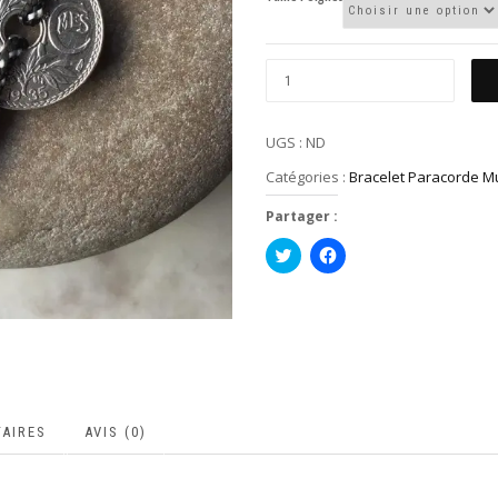
UGS :
ND
Catégories :
Bracelet Paracorde Mu
Partager :
Cliquez
Cliquez
pour
pour
partager
partager
sur
sur
Twitter(ouvre
Facebook(ouvre
dans
dans
une
une
nouvelle
nouvelle
fenêtre)
fenêtre)
AIRES
AVIS (0)