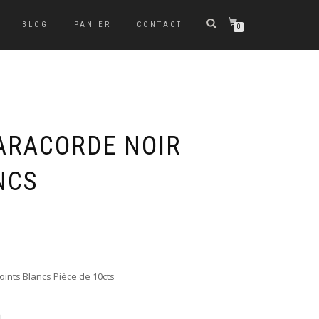
BLOG
PANIER
CONTACT
0
ARACORDE NOIR
NCS
oints Blancs Pièce de 10cts