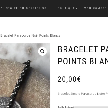
L’HISTOIRE DU DERNIER SOU
BOUTIQUE
MON COMPTE
 Bracelet Paracorde Noir Points Blancs
BRACELET P
POINTS BLA
20,00
€
Bracelet Simple Paracorde Noire P
Taille Poignet