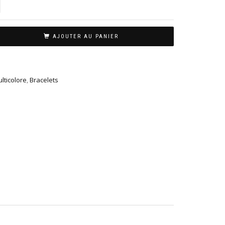
AJOUTER AU PANIER
lticolore
,
Bracelets