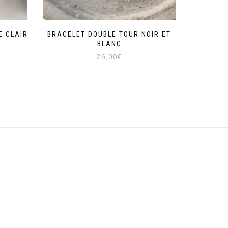
E CLAIR
BRACELET DOUBLE TOUR NOIR ET
BLANC
26,00
€
Ce
produit
a
plusieurs
variations.
Les
options
peuvent
être
choisies
sur
la
page
du
produit