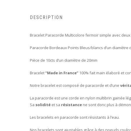
DESCRIPTION
Bracelet Paracorde Multicolore fermoir simple avec deux
Paracorde Bordeaux Points Bleus/blancs d’un diamètre
Pièce de 10cts d’un diamètre de 20mm
Bracelet
“Made in France”
100% fait main élaboré et con
Notre bracelet est composé de paracorde et d’une
vérit
La paracorde est une corde en nylon multibrin gainée lég
Sa
solidité
et sa
résistance
ne sont donc plus à démont
Les bracelets en paracorde sont résistants à l’eau.
Nos bracelets sont ajustables grâce à des noeuds coulis