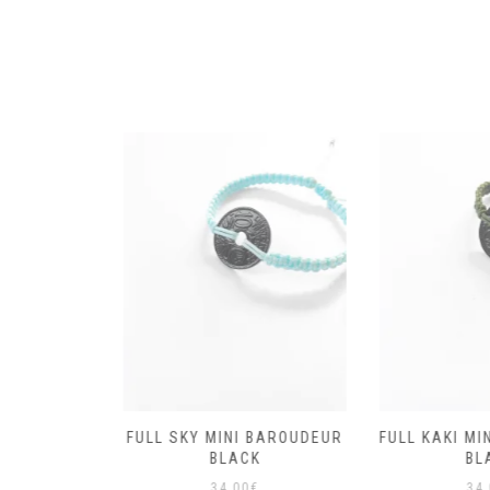
MINI
FULL SKY MINI BAROUDEUR
FULL KAKI MIN
BLACK
BLACK
BLA
34,00
€
34,0