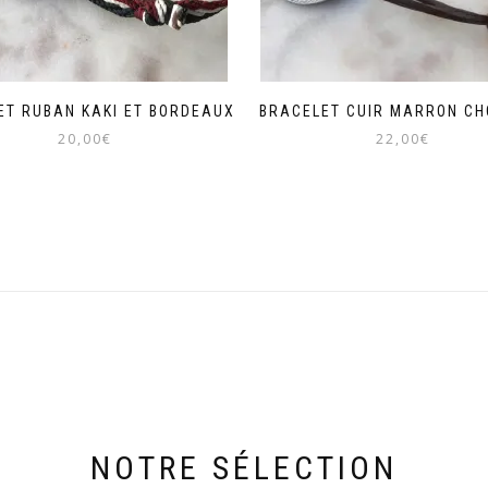
ET RUBAN KAKI ET BORDEAUX
BRACELET CUIR MARRON CH
20,00
€
22,00
€
Ce
Ce
produit
produit
a
a
plusieurs
plusieurs
variations.
variations.
Les
Les
options
options
peuvent
peuvent
être
être
choisies
choisies
sur
sur
la
la
page
page
du
du
NOTRE SÉLECTION
produit
produit