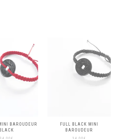
INI BAROUDEUR
FULL BLACK MINI
BRA
LACK
BAROUDEUR
BARO
4,00
€
34,00
€