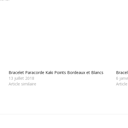
Bracelet Paracorde Kaki Points Bordeaux et Blancs
Bracel
13 juillet 2018
6 janv
Article similaire
Article