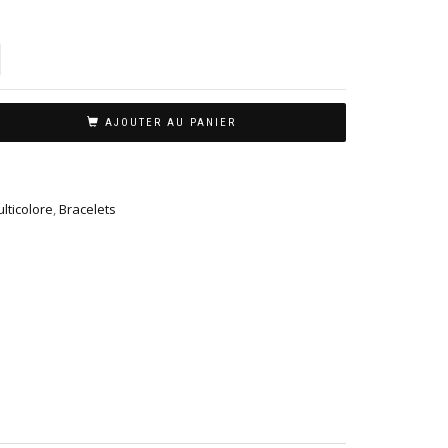
AJOUTER AU PANIER
lticolore
,
Bracelets