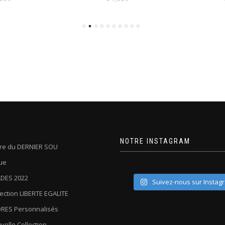
NOTRE INSTAGRAM
oire du DERNIER SOU
ue
DES 2022
Suivez-nous sur Instag
lection LIBERTE EGALITE
RES Personnalisés
velle Collection