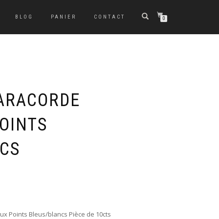
BLOG
PANIER
CONTACT
0
ARACORDE
OINTS
CS
x Points Bleus/blancs Pièce de 10cts