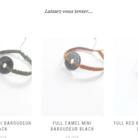
Laissez-vous tenter....
I BAROUDEUR
FULL CAMEL MINI
FULL RED M
CK
BAROUDEUR BLACK
B
0
€
34,00
€
3