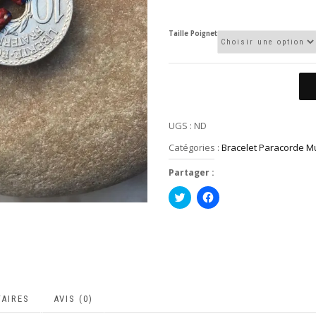
Taille Poignet
UGS :
ND
Catégories :
Bracelet Paracorde Mu
Partager :
Cliquez
Cliquez
pour
pour
partager
partager
sur
sur
Twitter(ouvre
Facebook(ouvre
dans
dans
une
une
nouvelle
nouvelle
fenêtre)
fenêtre)
AIRES
AVIS (0)