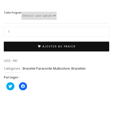
Taille Poignet
AJOUTER AU PANIER
UGS :
ND
Catégories :
Bracelet Paracorde Multicolore
,
Bracelets
Partager :
Cliquez
Cliquez
pour
pour
partager
partager
sur
sur
Twitter(ouvre
Facebook(ouvre
dans
dans
une
une
nouvelle
nouvelle
fenêtre)
fenêtre)