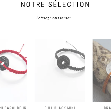
du
du
NOTRE SÉLECTION
produit
produit
Laissez-vous tenter....
I BAROUDEUR
FULL BLACK MINI
BRACE