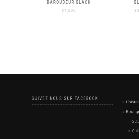
BAROUDEUR BLACK
BLA
34,00
€
34,0
SUIVEZ NOUS SUR FACEBOOK
L’hist
Boutiq
SOL
Col