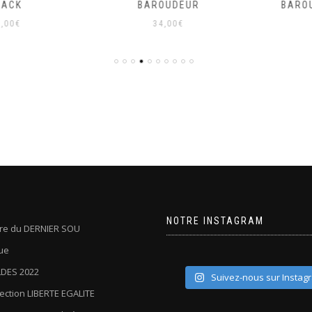
CK
BAROUDEUR
BAROUD
0
€
34,00
€
2
NOTRE INSTAGRAM
oire du DERNIER SOU
ue
DES 2022
Suivez-nous sur Instag
lection LIBERTE EGALITE