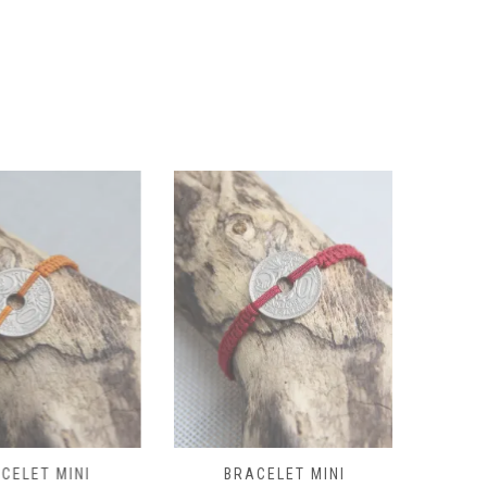
du
produit
LET MINI
BRACELET MINI
BRA