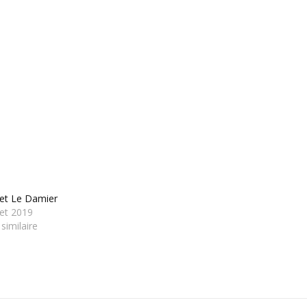
let Le Damier
llet 2019
 similaire