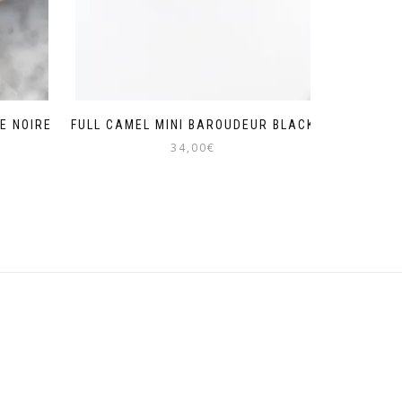
E NOIRE
FULL CAMEL MINI BAROUDEUR BLACK
34,00
€
Ce
produit
a
plusieurs
variations.
Les
options
peuvent
être
choisies
sur
la
page