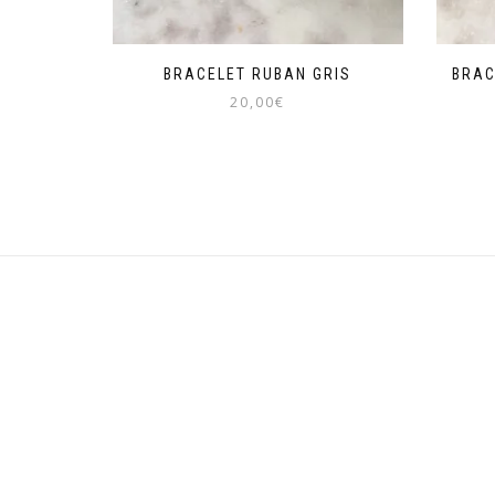
BRACELET RUBAN GRIS
BRAC
20,00
€
Ce
produit
a
plusieurs
variations.
Les
options
peuvent
être
choisies
sur
la
page
du
produit