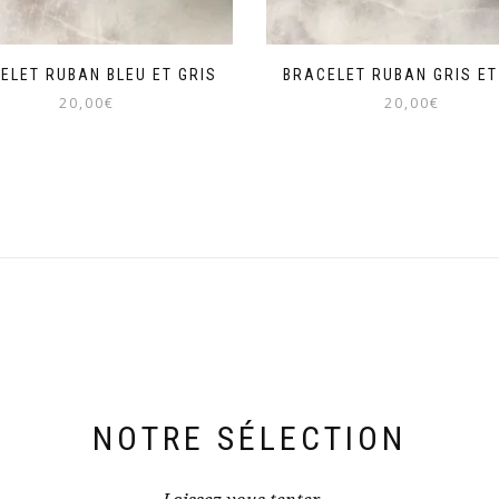
ELET RUBAN BLEU ET GRIS
BRACELET RUBAN GRIS ET
20,00
€
20,00
€
Ce
Ce
produit
produit
a
a
plusieurs
plusieurs
variations.
variations.
Les
Les
options
options
peuvent
peuvent
être
être
choisies
choisies
sur
sur
la
la
page
page
du
du
NOTRE SÉLECTION
produit
produit