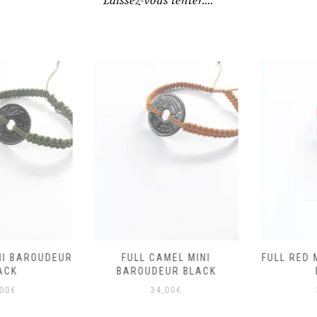
Laissez-vous tenter....
I BAROUDEUR
FULL CAMEL MINI
FULL RED M
CK
BAROUDEUR BLACK
B
0
€
34,00
€
3