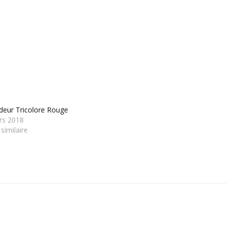
deur Tricolore Rouge
rs 2018
 similaire