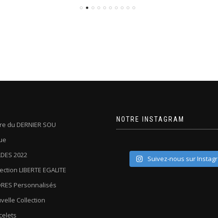
NOTRE INSTAGRAM
oire du DERNIER SOU
ue
DES 2022
Suivez-nous sur Instag
lection LIBERTE EGALITE
RES Personnalisés
velle Collection
celets