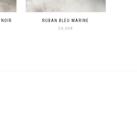
 NOIR
RUBAN BLEU MARINE
20,00
€
Ce
produit
a
plusieurs
variations.
Les
options
peuvent
être
choisies
sur
la
page
du
produit