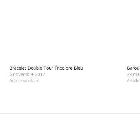
Bracelet Double Tour Tricolore Bleu
Barou
6 novembre 2017
28 ma
Article similaire
Article