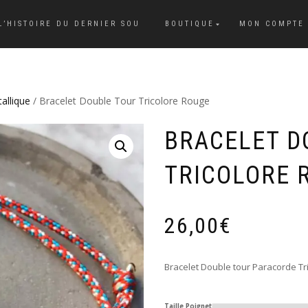
L’HISTOIRE DU DERNIER SOU
BOUTIQUE
MON COMPTE
allique
/ Bracelet Double Tour Tricolore Rouge
BRACELET D
TRICOLORE 
26,00
€
Bracelet Double tour Paracorde Tr
Taille Poignet