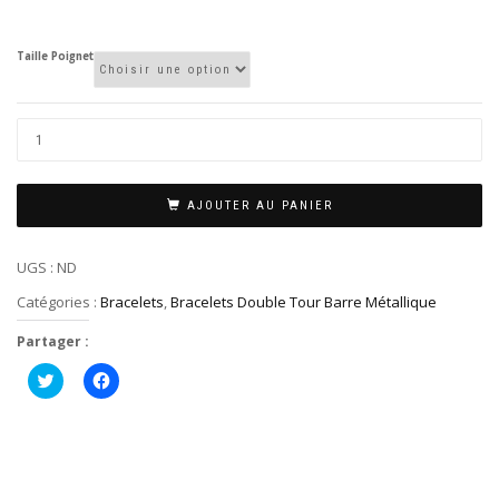
Taille Poignet
AJOUTER AU PANIER
UGS :
ND
Catégories :
Bracelets
,
Bracelets Double Tour Barre Métallique
Partager :
Cliquez
Cliquez
pour
pour
partager
partager
sur
sur
Twitter(ouvre
Facebook(ouvre
dans
dans
une
une
nouvelle
nouvelle
fenêtre)
fenêtre)