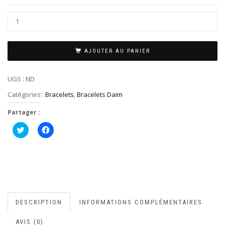
AJOUTER AU PANIER
UGS :
ND
Catégories :
Bracelets
,
Bracelets Daim
Partager :
Cliquez
Cliquez
pour
pour
partager
partager
sur
sur
Twitter(ouvre
Facebook(ouvre
dans
dans
une
une
nouvelle
nouvelle
fenêtre)
fenêtre)
DESCRIPTION
INFORMATIONS COMPLÉMENTAIRES
AVIS (0)