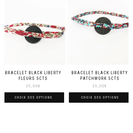
BRACELET BLACK LIBERTY
BRACELET BLACK LIBERTY
FLEURS 5CTS
PATCHWORK 5CTS
35,00
€
35,00
€
CHOIX DES OPTIONS
CHOIX DES OPTIONS
Ce
Ce
produit
produit
a
a
plusieurs
plusieurs
variations.
variations.